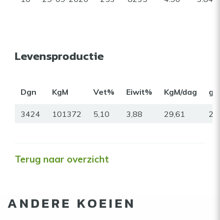
Levensproductie
Dgn
KgM
Vet%
Eiwit%
KgM/dag
gr
3424
101372
5,10
3,88
29,61
26
Terug naar overzicht
ANDERE KOEIEN