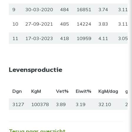
9
30-03-2020
484
16851
3.74
3.11
10
27-09-2021
485
14224
3.83
3.11
11
17-03-2023
418
10959
4.11
3.05
Levensproductie
Dgn
KgM
Vet%
Eiwit%
KgM/dag
gr
3127
100378
3.89
3.19
32.10
22
Terug naar overzicht