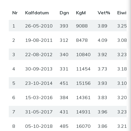
Nr
Kalfdatum
Dgn
KgM
Vet%
Eiwit
1
26-05-2010
393
9088
3.89
3.25
2
19-08-2011
312
8478
4.09
3.08
3
22-08-2012
340
10840
3.92
3.23
4
30-09-2013
331
11454
3.73
3.18
5
23-10-2014
451
15156
3.93
3.10
6
15-03-2016
384
14361
3.83
3.20
7
31-05-2017
431
14931
3.96
3.23
8
05-10-2018
485
16070
3.86
3.21