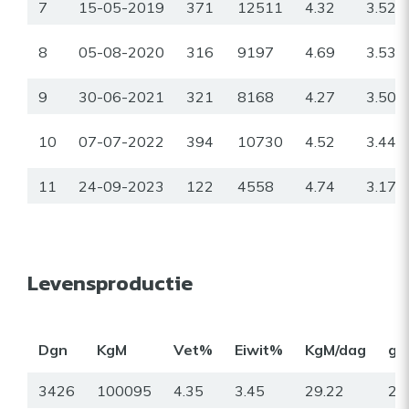
7
15-05-2019
371
12511
4.32
3.52
8
05-08-2020
316
9197
4.69
3.53
9
30-06-2021
321
8168
4.27
3.50
10
07-07-2022
394
10730
4.52
3.44
11
24-09-2023
122
4558
4.74
3.17
Levensproductie
Dgn
KgM
Vet%
Eiwit%
KgM/dag
gr
3426
100095
4.35
3.45
29.22
22