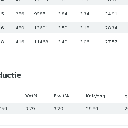
15
286
9985
3.84
3.34
34.91
16
480
13601
3.59
3.18
28.34
18
416
11468
3.49
3.06
27.57
ductie
Vet%
Eiwit%
KgM/dag
g
059
3.79
3.20
28.89
2