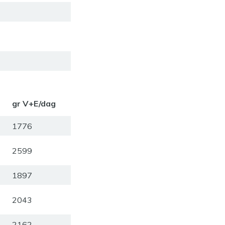
gr V+E/dag
1776
2599
1897
2043
2162