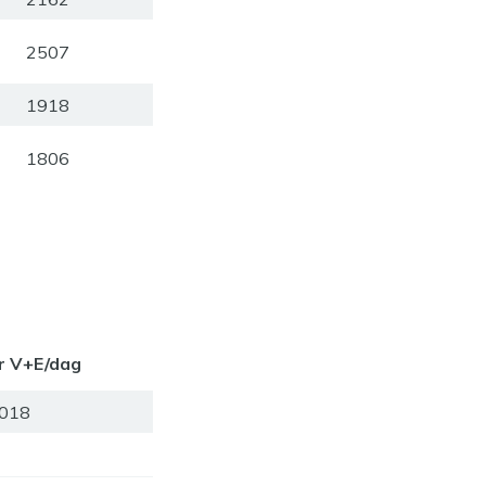
2507
1918
1806
r V+E/dag
018