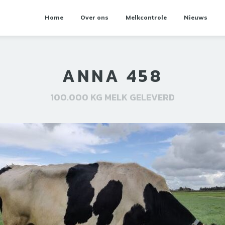
Home
Over ons
Melkcontrole
Nieuws
ANNA 458
100.000 KG MELK GELEVERD