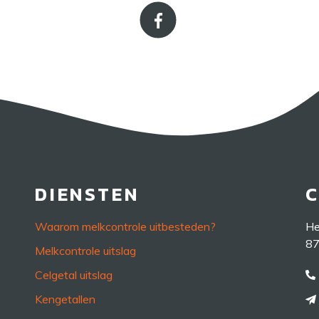
DIENSTEN
Waarom melkcontrole uitbesteden?
He
87
Melkcontrole uitslag
Celgetal uitslag
Kengetallen