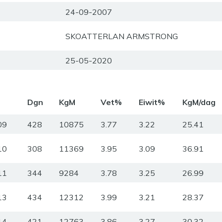
24-09-2007
SKOATTERLAN ARMSTRONG
25-05-2020
m
Dgn
KgM
Vet%
Eiwit%
KgM/dag
09
428
10875
3.77
3.22
25.41
10
308
11369
3.95
3.09
36.91
11
344
9284
3.78
3.25
26.99
13
434
12312
3.99
3.21
28.37
14
421
12763
3.86
3.27
30.32