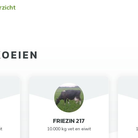
rzicht
KOEIEN
FRIEZIN 217
it
10.000 kg vet en eiwit
1