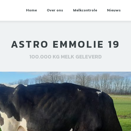
Home
Over ons
Melkcontrole
Nieuws
ASTRO EMMOLIE 19
100.000 KG MELK GELEVERD