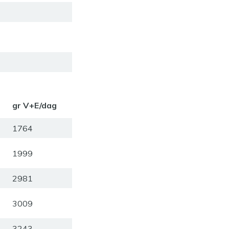
gr V+E/dag
1764
1999
2981
3009
3243