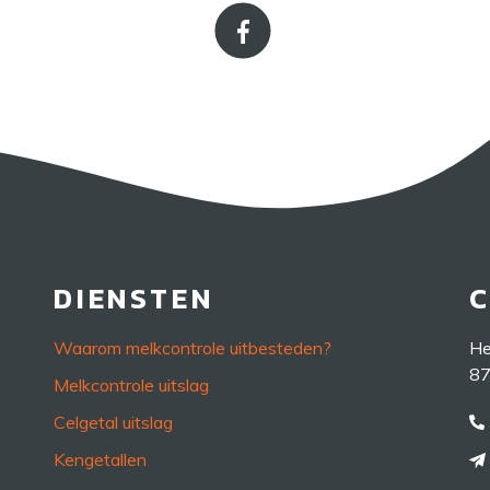
DIENSTEN
Waarom melkcontrole uitbesteden?
He
87
Melkcontrole uitslag
Celgetal uitslag
Kengetallen