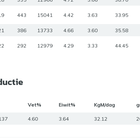
19
443
15041
4.42
3.63
33.95
21
386
13733
4.66
3.60
35.58
22
292
12979
4.29
3.33
44.45
ductie
Vet%
Eiwit%
KgM/dag
g
137
4.60
3.64
32.12
2