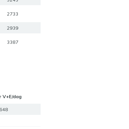
2733
2939
3387
r V+E/dag
648