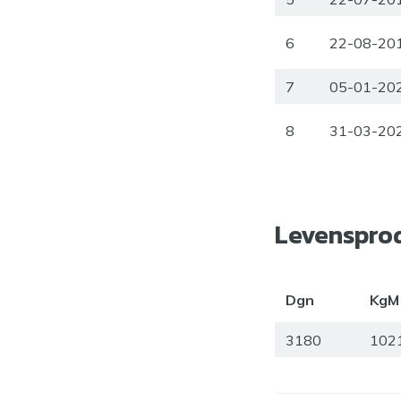
6
22-08-20
7
05-01-20
8
31-03-20
Levenspro
Dgn
KgM
3180
102