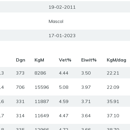
19-02-2011
Mascol
17-01-2023
m
Dgn
KgM
Vet%
Eiwit%
KgM/dag
13
373
8286
4.44
3.50
22.21
14
706
15596
5.08
3.97
22.09
16
331
11887
4.59
3.71
35.91
17
314
11649
4.47
3.64
37.10
18
335
12966
4.72
3.66
38.70