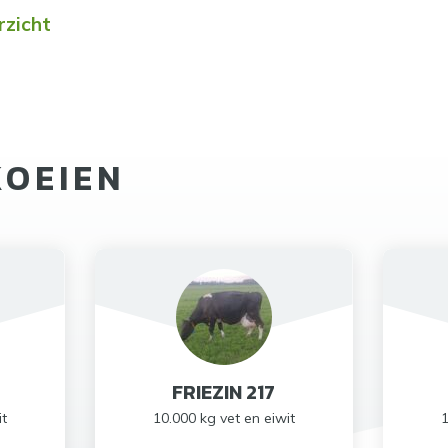
rzicht
KOEIEN
FRIEZIN 217
it
10.000 kg vet en eiwit
1