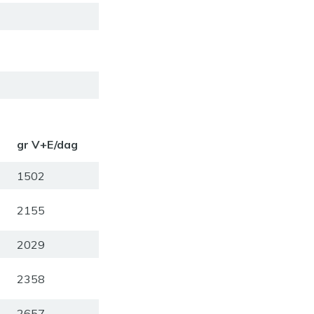
gr V+E/dag
1502
2155
2029
2358
2657