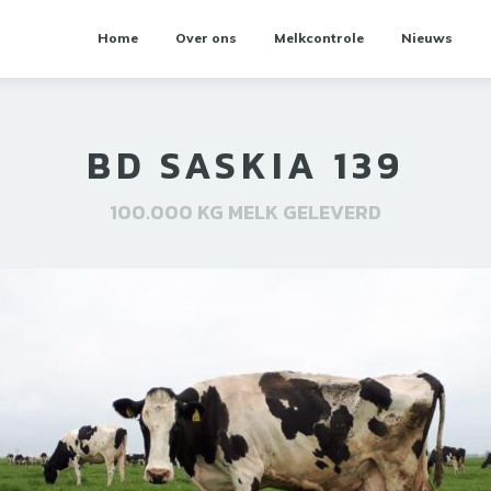
Home
Over ons
Melkcontrole
Nieuws
BD SASKIA 139
100.000 KG MELK GELEVERD