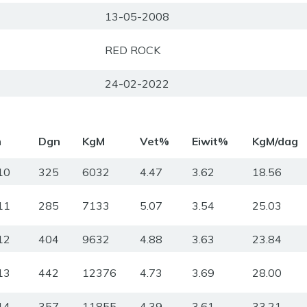
13-05-2008
RED ROCK
24-02-2022
m
Dgn
KgM
Vet%
Eiwit%
KgM/dag
10
325
6032
4.47
3.62
18.56
11
285
7133
5.07
3.54
25.03
12
404
9632
4.88
3.63
23.84
13
442
12376
4.73
3.69
28.00
14
357
11855
4.39
3.61
33.21