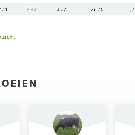
724
4,47
3,57
26,75
2
rzicht
KOEIEN