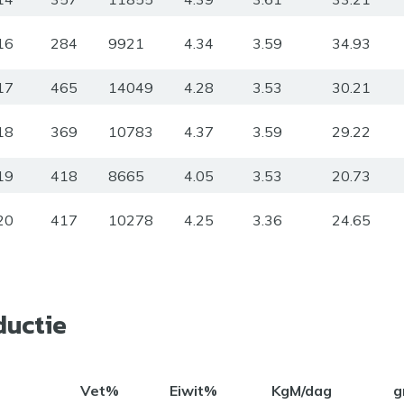
16
284
9921
4.34
3.59
34.93
17
465
14049
4.28
3.53
30.21
18
369
10783
4.37
3.59
29.22
19
418
8665
4.05
3.53
20.73
20
417
10278
4.25
3.36
24.65
ductie
Vet%
Eiwit%
KgM/dag
g