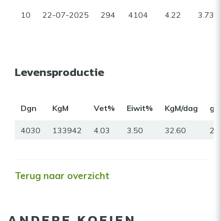
10
22-07-2025
294
4104
4.22
3.73
Levensproductie
Dgn
KgM
Vet%
Eiwit%
KgM/dag
gr
4030
133942
4.03
3.50
32.60
25
Terug naar overzicht
ANDERE KOEIEN