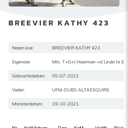
BREEVIER KATHY 423
Naam koe:
BREEVIER KATHY 423
Eigenaar:
Mts. T+G+J Haarman-vd Linde te Blok
Geboortedatum:
05-07-2011
Vader:
UFM-DUBS ALTAESQUIRE
Monsterdatum:
19-10-2021
Nr
Kalfdatum
Dgn
KgM
Vet%
Eiwit