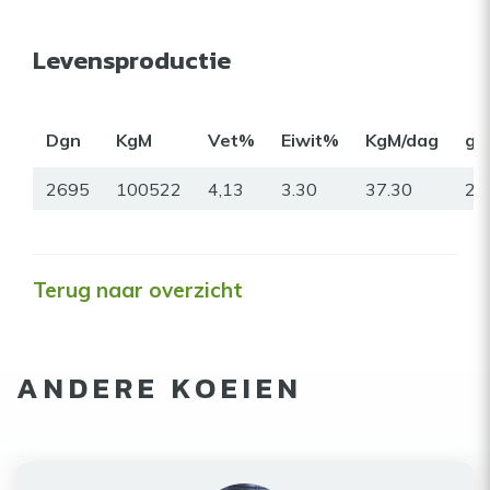
Levensproductie
Dgn
KgM
Vet%
Eiwit%
KgM/dag
gr
2695
100522
4,13
3.30
37.30
27
Terug naar overzicht
ANDERE KOEIEN