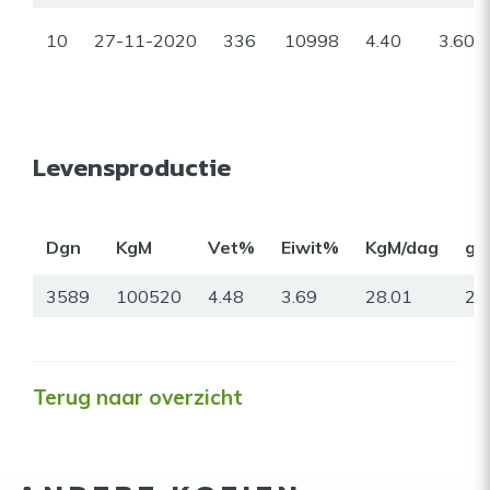
10
27-11-2020
336
10998
4.40
3.60
Levensproductie
Dgn
KgM
Vet%
Eiwit%
KgM/dag
gr
3589
100520
4.48
3.69
28.01
22
Terug naar overzicht