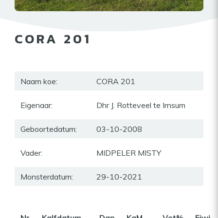
CORA 201
Naam koe:
CORA 201
Eigenaar:
Dhr J. Rotteveel te Irnsum
Geboortedatum:
03-10-2008
Vader:
MIDPELER MISTY
Monsterdatum:
29-10-2021
Nr
Kalfdatum
Dgn
KgM
Vet%
Eiwit