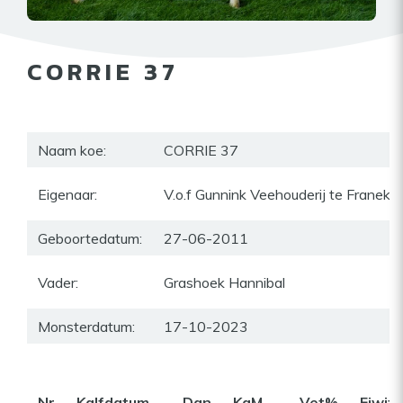
CORRIE 37
Naam koe:
CORRIE 37
Eigenaar:
V.o.f Gunnink Veehouderij te Franeker
Geboortedatum:
27-06-2011
Vader:
Grashoek Hannibal
Monsterdatum:
17-10-2023
Nr
Kalfdatum
Dgn
KgM
Vet%
Eiwit