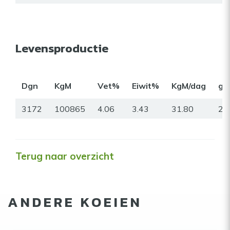
Levensproductie
Dgn
KgM
Vet%
Eiwit%
KgM/dag
gr
3172
100865
4.06
3.43
31.80
23
Terug naar overzicht
ANDERE KOEIEN