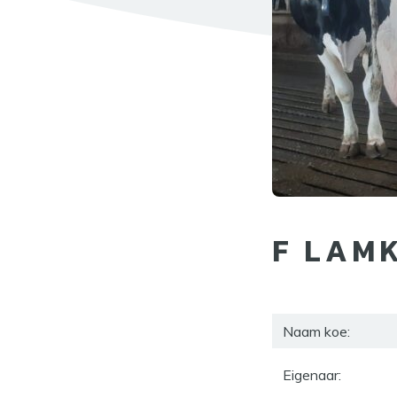
F LAMK
Naam koe:
Eigenaar: