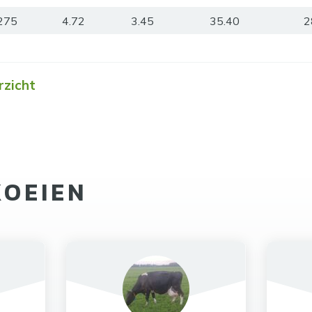
275
4.72
3.45
35.40
2
rzicht
KOEIEN