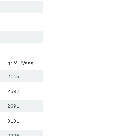
gr V+E/dag
2119
2592
2691
3131
3226