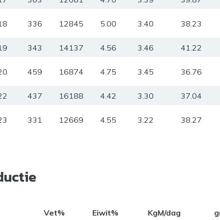
18
336
12845
5.00
3.40
38.23
19
343
14137
4.56
3.46
41.22
20
459
16874
4.75
3.45
36.76
22
437
16188
4.42
3.30
37.04
23
331
12669
4.55
3.22
38.27
ductie
Vet%
Eiwit%
KgM/dag
g