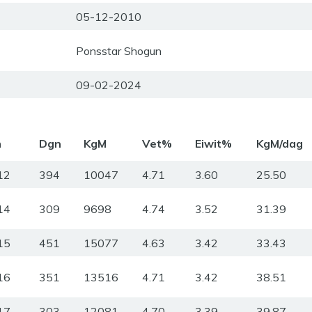
05-12-2010
Ponsstar Shogun
09-02-2024
m
Dgn
KgM
Vet%
Eiwit%
KgM/dag
12
394
10047
4.71
3.60
25.50
14
309
9698
4.74
3.52
31.39
15
451
15077
4.63
3.42
33.43
16
351
13516
4.71
3.42
38.51
17
303
12081
4.70
3.39
39.87