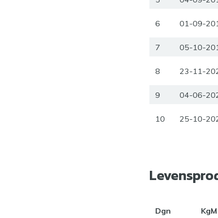
6
01-09-20
7
05-10-20
8
23-11-20
9
04-06-20
10
25-10-20
Levenspro
Dgn
KgM