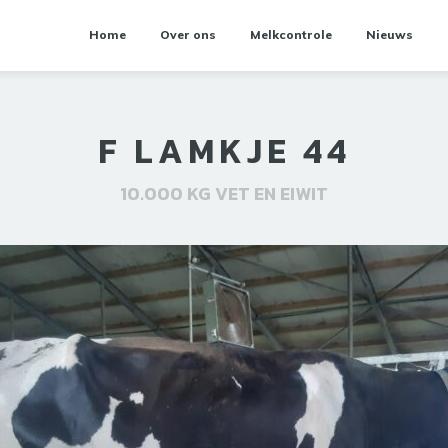
Home
Over ons
Melkcontrole
Nieuws
F LAMKJE 44
10.000 KG VET EN EIWIT