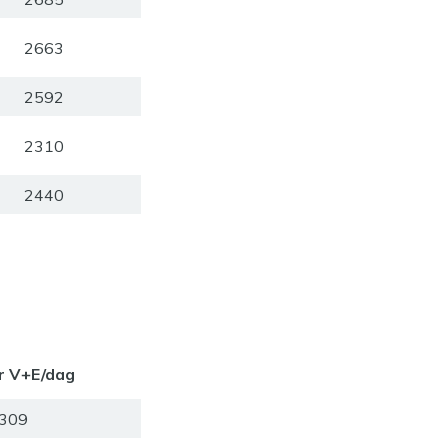
2663
2592
2310
2440
r V+E/dag
309