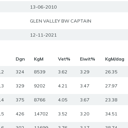
13-06-2010
GLEN VALLEY BW CAPTAIN
12-11-2021
m
Dgn
KgM
Vet%
Eiwit%
KgM/dag
12
324
8539
3.62
3.29
26.35
13
329
9202
4.21
3.47
27.97
14
375
8766
4.05
3.67
23.38
15
426
14702
3.52
3.20
34.51
16
302
11699
3.76
3.17
38.74