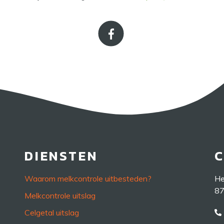
DIENSTEN
Waarom melkcontrole uitbesteden?
He
87
Melkcontrole uitslag
Celgetal uitslag