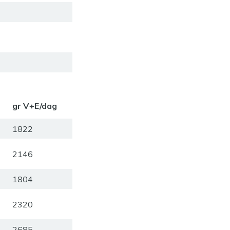
gr V+E/dag
1822
2146
1804
2320
2685