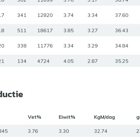
17
341
12820
3.74
3.34
37.60
18
511
18617
3.85
3.27
36.43
20
338
11776
3.34
3.29
34.84
21
134
4724
4.05
2.87
35.25
ductie
Vet%
Eiwit%
KgM/dag
g
845
3.76
3.30
32.74
2