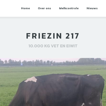
Home
Over ons
Melkcontrole
Nieuws
FRIEZIN 217
10.000 KG VET EN EIWIT