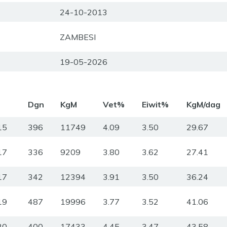
24-10-2013
ZAMBESI
19-05-2026
m
Dgn
KgM
Vet%
Eiwit%
KgM/dag
15
396
11749
4.09
3.50
29.67
17
336
9209
3.80
3.62
27.41
17
342
12394
3.91
3.50
36.24
19
487
19996
3.77
3.52
41.06
20
400
17433
4.45
3.47
43.58