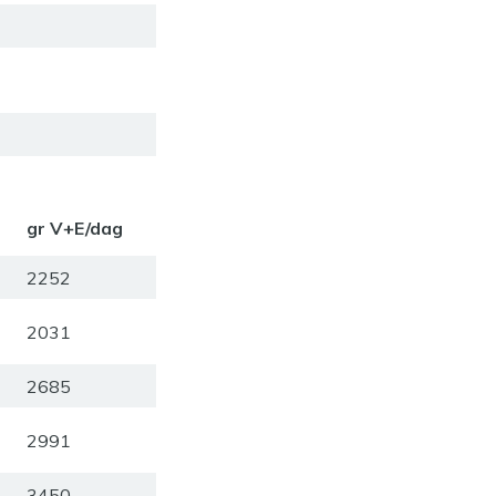
gr V+E/dag
2252
2031
2685
2991
3450