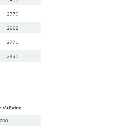
2770
2882
2771
3431
r V+E/dag
700