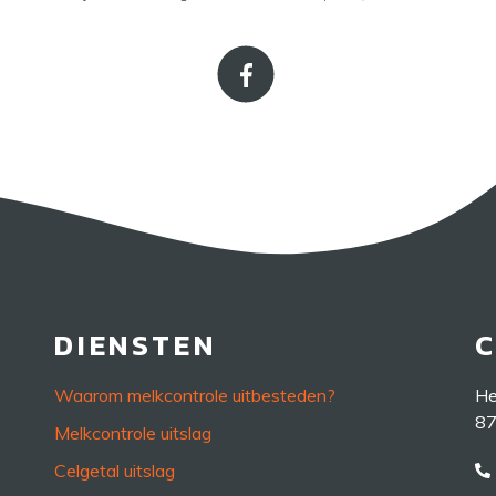
DIENSTEN
Waarom melkcontrole uitbesteden?
He
87
Melkcontrole uitslag
Celgetal uitslag