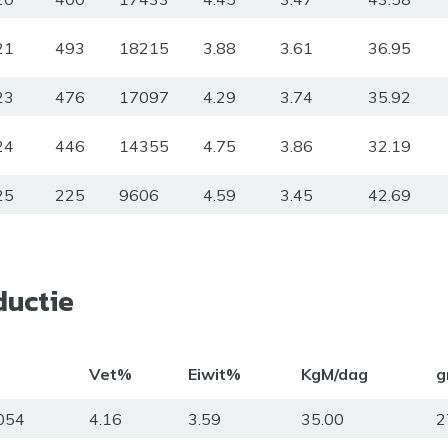
21
493
18215
3.88
3.61
36.95
23
476
17097
4.29
3.74
35.92
24
446
14355
4.75
3.86
32.19
25
225
9606
4.59
3.45
42.69
ductie
Vet%
Eiwit%
KgM/dag
g
054
4.16
3.59
35.00
2