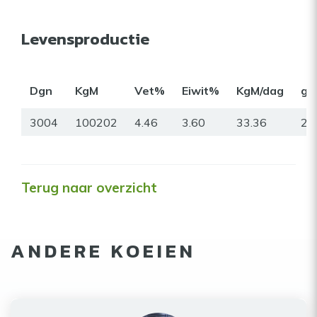
Levensproductie
Dgn
KgM
Vet%
Eiwit%
KgM/dag
gr
3004
100202
4.46
3.60
33.36
26
Terug naar overzicht
ANDERE KOEIEN