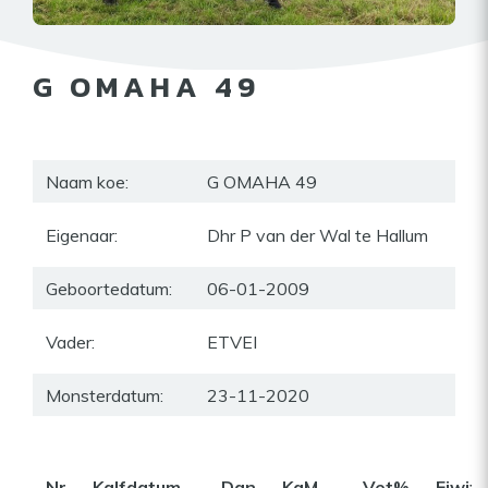
G OMAHA 49
Naam koe:
G OMAHA 49
Eigenaar:
Dhr P van der Wal te Hallum
Geboortedatum:
06-01-2009
Vader:
ETVEI
Monsterdatum:
23-11-2020
Nr
Kalfdatum
Dgn
KgM
Vet%
Eiwit