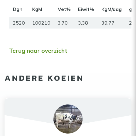
Dgn
KgM
Vet%
Eiwit%
KgM/dag
gr
2520
100210
3.70
3.38
39.77
28
Terug naar overzicht
ANDERE KOEIEN