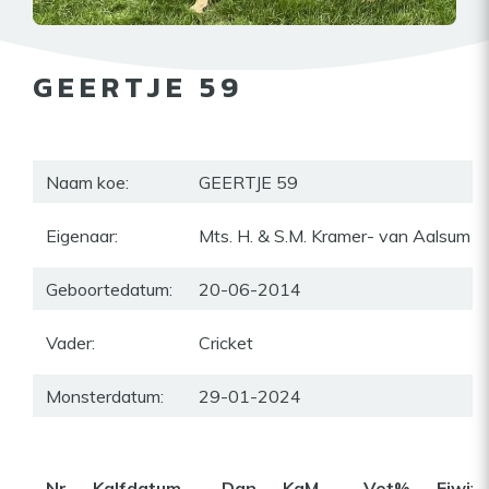
GEERTJE 59
Naam koe:
GEERTJE 59
Eigenaar:
Mts. H. & S.M. Kramer- van Aalsum te
Geboortedatum:
20-06-2014
Vader:
Cricket
Monsterdatum:
29-01-2024
Nr
Kalfdatum
Dgn
KgM
Vet%
Eiwit