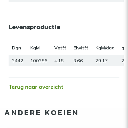
Levensproductie
Dgn
KgM
Vet%
Eiwit%
KgM/dag
gr
3442
100386
4.18
3.66
29.17
22
Terug naar overzicht
ANDERE KOEIEN