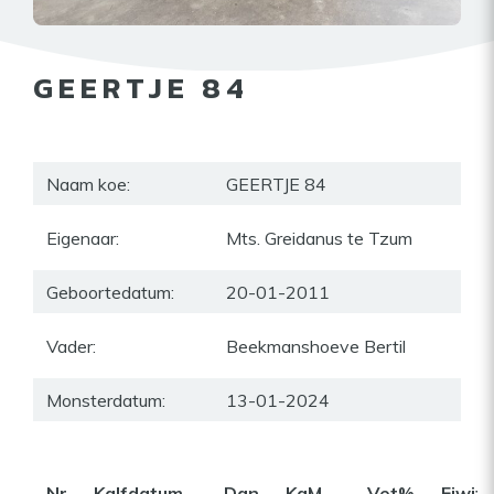
GEERTJE 84
Naam koe:
GEERTJE 84
Eigenaar:
Mts. Greidanus te Tzum
Geboortedatum:
20-01-2011
Vader:
Beekmanshoeve Bertil
Monsterdatum:
13-01-2024
Nr
Kalfdatum
Dgn
KgM
Vet%
Eiwit