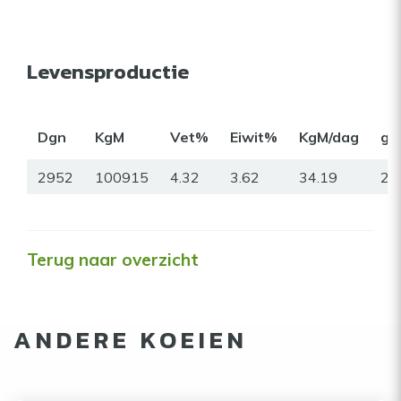
Levensproductie
Dgn
KgM
Vet%
Eiwit%
KgM/dag
gr
2952
100915
4.32
3.62
34.19
27
Terug naar overzicht
ANDERE KOEIEN