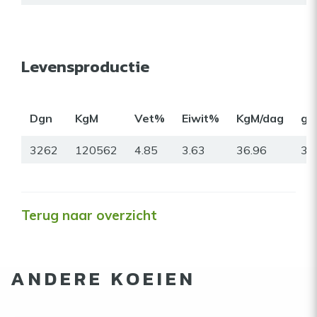
Levensproductie
Dgn
KgM
Vet%
Eiwit%
KgM/dag
gr
3262
120562
4.85
3.63
36.96
31
Terug naar overzicht
ANDERE KOEIEN