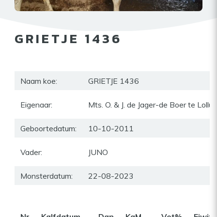
GRIETJE 1436
Naam koe:
GRIETJE 1436
Eigenaar:
Mts. O. & J. de Jager-de Boer te Lollu
Geboortedatum:
10-10-2011
Vader:
JUNO
Monsterdatum:
22-08-2023
Nr
Kalfdatum
Dgn
KgM
Vet%
Eiwit