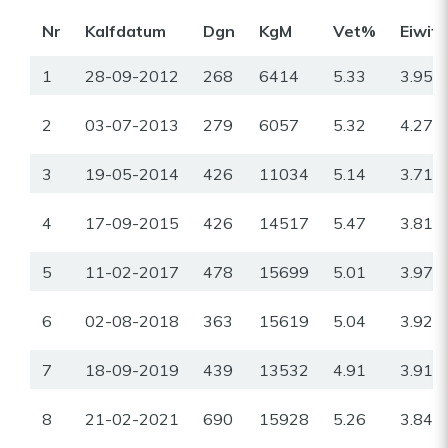
Nr
Kalfdatum
Dgn
KgM
Vet%
Eiwit
1
28-09-2012
268
6414
5.33
3.95
2
03-07-2013
279
6057
5.32
4.27
3
19-05-2014
426
11034
5.14
3.71
4
17-09-2015
426
14517
5.47
3.81
5
11-02-2017
478
15699
5.01
3.97
6
02-08-2018
363
15619
5.04
3.92
7
18-09-2019
439
13532
4.91
3.91
8
21-02-2021
690
15928
5.26
3.84