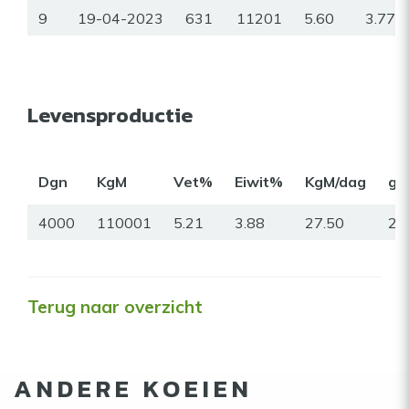
9
19-04-2023
631
11201
5.60
3.77
Levensproductie
Dgn
KgM
Vet%
Eiwit%
KgM/dag
gr
4000
110001
5.21
3.88
27.50
25
Terug naar overzicht
ANDERE KOEIEN