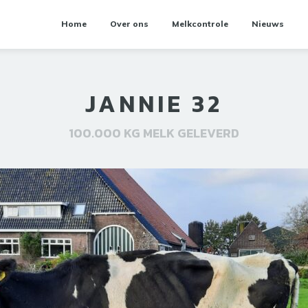
Home
Over ons
Melkcontrole
Nieuws
JANNIE 32
100.000 KG MELK GELEVERD