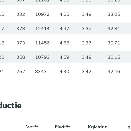
16
332
10972
4.65
3.49
33.05
17
378
12414
4.47
3.37
32.84
18
373
11456
4.55
3.37
30.71
20
358
10793
4.59
3.49
30.15
21
257
8343
4.30
3.42
32.46
ductie
Vet%
Eiwit%
KgM/dag
g