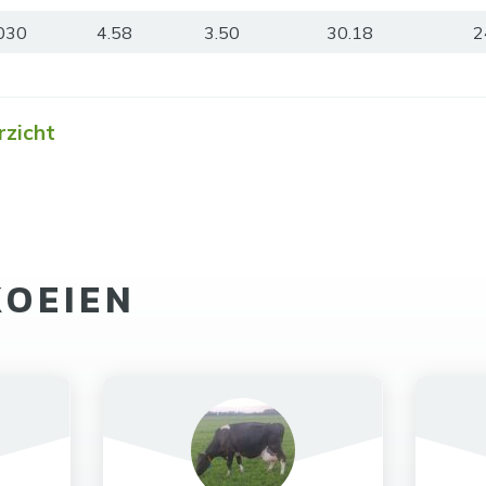
030
4.58
3.50
30.18
2
rzicht
KOEIEN