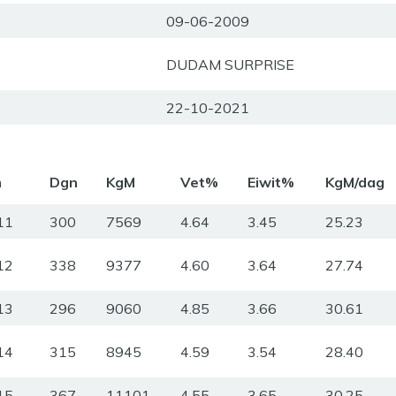
09-06-2009
DUDAM SURPRISE
22-10-2021
m
Dgn
KgM
Vet%
Eiwit%
KgM/dag
11
300
7569
4.64
3.45
25.23
12
338
9377
4.60
3.64
27.74
13
296
9060
4.85
3.66
30.61
14
315
8945
4.59
3.54
28.40
15
367
11101
4.55
3.65
30.25