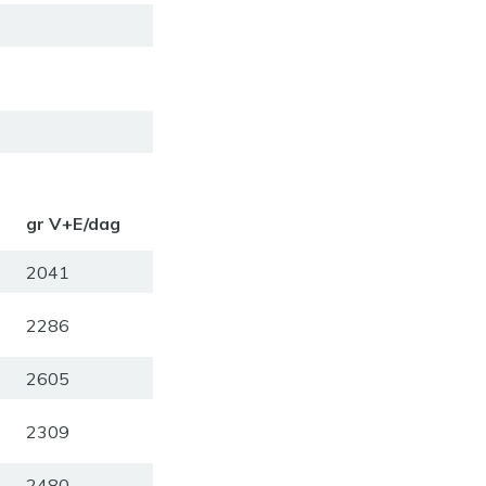
gr V+E/dag
2041
2286
2605
2309
2480