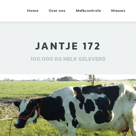
Home
Over ons
Melkcontrole
Nieuws
JANTJE 172
100.000 KG MELK GELEVERD