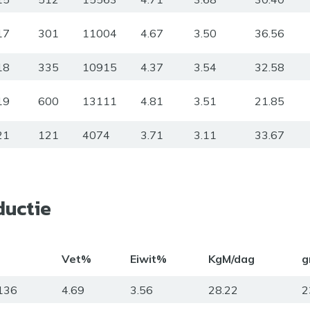
17
301
11004
4.67
3.50
36.56
18
335
10915
4.37
3.54
32.58
19
600
13111
4.81
3.51
21.85
21
121
4074
3.71
3.11
33.67
ductie
Vet%
Eiwit%
KgM/dag
g
136
4.69
3.56
28.22
2