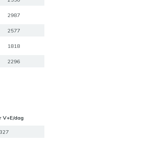
2987
2577
1818
2296
r V+E/dag
327