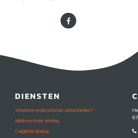
DIENSTEN
Waarom melkcontrole uitbesteden?
He
87
Melkcontrole uitslag
Celgetal uitslag