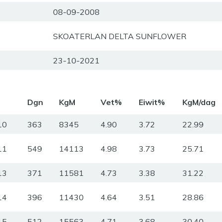
08-09-2008
SKOATERLAN DELTA SUNFLOWER
23-10-2021
m
Dgn
KgM
Vet%
Eiwit%
KgM/dag
10
363
8345
4.90
3.72
22.99
11
549
14113
4.98
3.73
25.71
13
371
11581
4.73
3.38
31.22
14
396
11430
4.64
3.51
28.86
15
512
15563
4.71
3.68
30.40