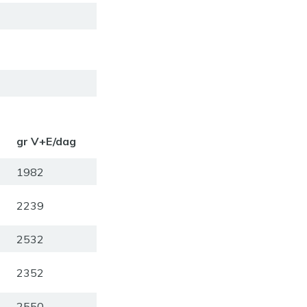
gr V+E/dag
1982
2239
2532
2352
2550