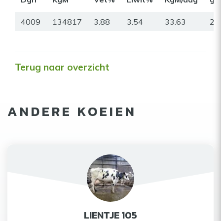
4009
134817
3.88
3.54
33.63
24
Terug naar overzicht
ANDERE KOEIEN
LIENTJE 105