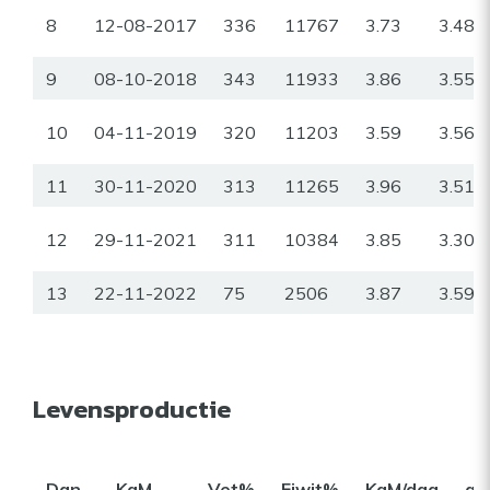
8
12-08-2017
336
11767
3.73
3.48
9
08-10-2018
343
11933
3.86
3.55
10
04-11-2019
320
11203
3.59
3.56
11
30-11-2020
313
11265
3.96
3.51
12
29-11-2021
311
10384
3.85
3.30
13
22-11-2022
75
2506
3.87
3.59
Levensproductie
Dgn
KgM
Vet%
Eiwit%
KgM/dag
gr