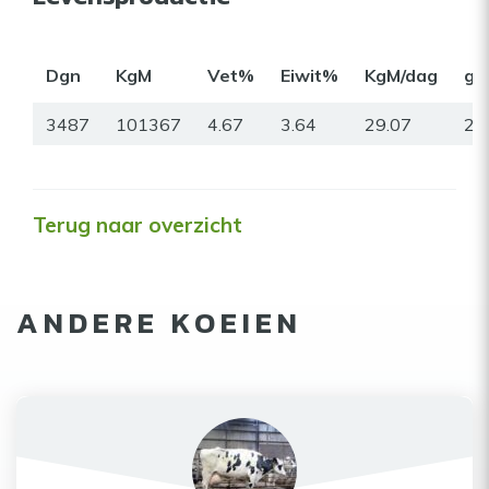
Dgn
KgM
Vet%
Eiwit%
KgM/dag
gr
3487
101367
4.67
3.64
29.07
24
Terug naar overzicht
ANDERE KOEIEN