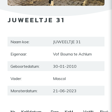
JUWEELTJE 31
Naam koe:
JUWEELTJE 31
Eigenaar:
Vof Bouma te Achlum
Geboortedatum:
30-01-2010
Vader:
Mascol
Monsterdatum:
21-06-2023
Nr
Kalfdatum
Dgn
KgM
Vet%
Eiwit