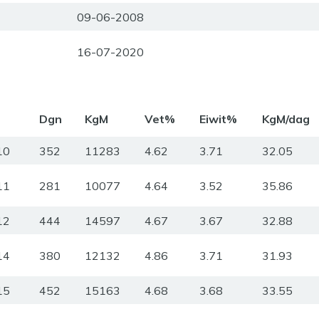
09-06-2008
16-07-2020
m
Dgn
KgM
Vet%
Eiwit%
KgM/dag
10
352
11283
4.62
3.71
32.05
11
281
10077
4.64
3.52
35.86
12
444
14597
4.67
3.67
32.88
14
380
12132
4.86
3.71
31.93
15
452
15163
4.68
3.68
33.55