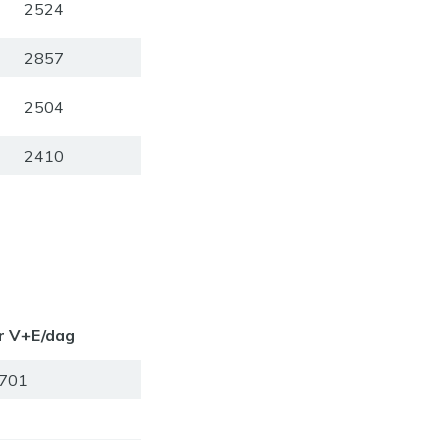
2524
2857
2504
2410
r V+E/dag
701