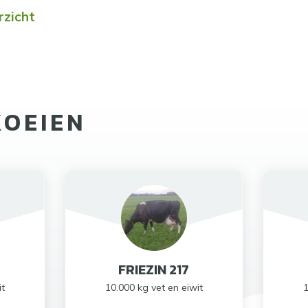
rzicht
KOEIEN
FRIEZIN 217
it
10.000 kg vet en eiwit
1