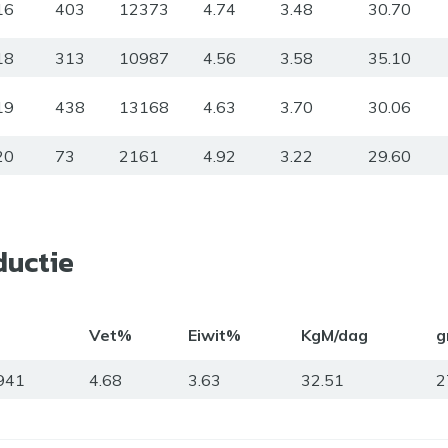
16
403
12373
4.74
3.48
30.70
18
313
10987
4.56
3.58
35.10
19
438
13168
4.63
3.70
30.06
20
73
2161
4.92
3.22
29.60
ductie
Vet%
Eiwit%
KgM/dag
g
941
4.68
3.63
32.51
2