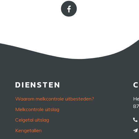
DIENSTEN
Waarom melkcontrole uitbesteden?
He
87
Melkcontrole uitslag
Celgetal uitslag
Kengetallen