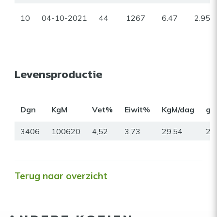
10
04-10-2021
44
1267
6.47
2.95
Levensproductie
Dgn
KgM
Vet%
Eiwit%
KgM/dag
gr
3406
100620
4,52
3,73
29.54
24
Terug naar overzicht