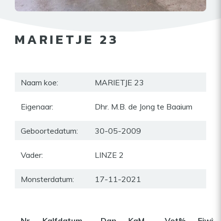
MARIETJE 23
Naam koe:
MARIETJE 23
Eigenaar:
Dhr. M.B. de Jong te Baaium
Geboortedatum:
30-05-2009
Vader:
LINZE 2
Monsterdatum:
17-11-2021
Nr
Kalfdatum
Dgn
KgM
Vet%
Eiwit