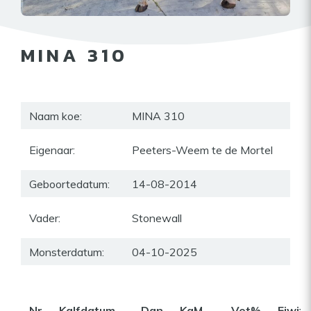
MINA 310
Naam koe:
MINA 310
Eigenaar:
Peeters-Weem te de Mortel
Geboortedatum:
14-08-2014
Vader:
Stonewall
Monsterdatum:
04-10-2025
Nr
Kalfdatum
Dgn
KgM
Vet%
Eiwit