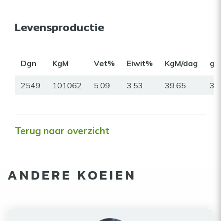
Levensproductie
Dgn
KgM
Vet%
Eiwit%
KgM/dag
gr
2549
101062
5.09
3.53
39.65
34
Terug naar overzicht
ANDERE KOEIEN