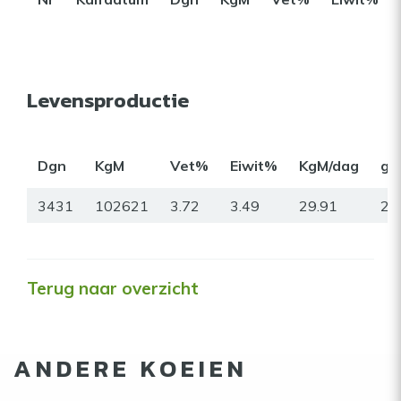
Levensproductie
Dgn
KgM
Vet%
Eiwit%
KgM/dag
gr
3431
102621
3.72
3.49
29.91
21
Terug naar overzicht
ANDERE KOEIEN