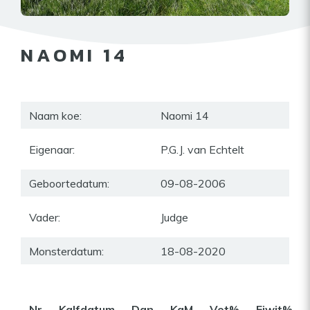
NAOMI 14
Naam koe:
Naomi 14
Eigenaar:
P.G.J. van Echtelt
Geboortedatum:
09-08-2006
Vader:
Judge
Monsterdatum:
18-08-2020
Nr
Kalfdatum
Dgn
KgM
Vet%
Eiwit%