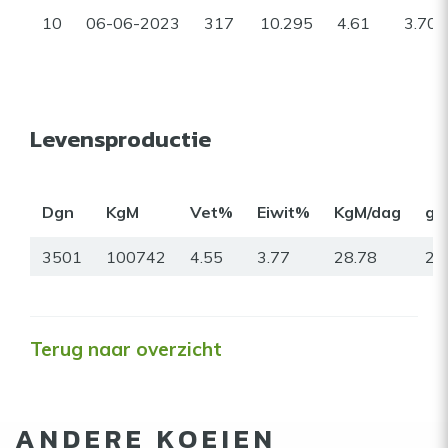
10
06-06-2023
317
10.295
4.61
3.70
Levensproductie
Dgn
KgM
Vet%
Eiwit%
KgM/dag
gr
3501
100742
4.55
3.77
28.78
23
Terug naar overzicht
ANDERE KOEIEN