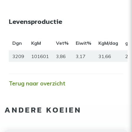
Levensproductie
Dgn
KgM
Vet%
Eiwit%
KgM/dag
gr
3209
101601
3,86
3,17
31,66
22
Terug naar overzicht
ANDERE KOEIEN