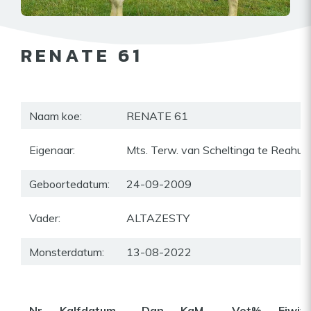
RENATE 61
Naam koe:
RENATE 61
Eigenaar:
Mts. Terw. van Scheltinga te Reahus
Geboortedatum:
24-09-2009
Vader:
ALTAZESTY
Monsterdatum:
13-08-2022
Nr
Kalfdatum
Dgn
KgM
Vet%
Eiwit