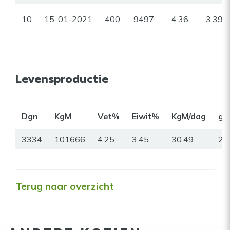
10
15-01-2021
400
9497
4.36
3.39
Levensproductie
Dgn
KgM
Vet%
Eiwit%
KgM/dag
gr
3334
101666
4.25
3.45
30.49
23
Terug naar overzicht