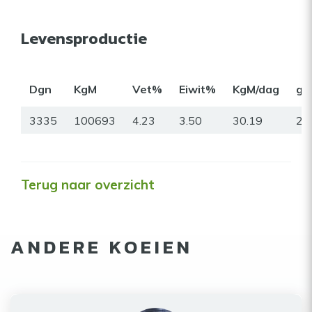
Levensproductie
Dgn
KgM
Vet%
Eiwit%
KgM/dag
gr
3335
100693
4.23
3.50
30.19
23
Terug naar overzicht
ANDERE KOEIEN