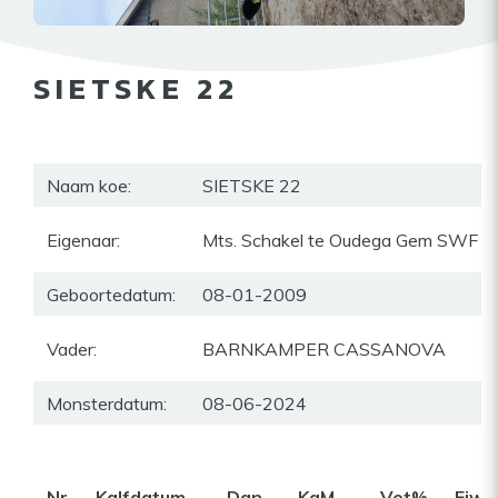
SIETSKE 22
Naam koe:
SIETSKE 22
Eigenaar:
Mts. Schakel te Oudega Gem SWF
Geboortedatum:
08-01-2009
Vader:
BARNKAMPER CASSANOVA
Monsterdatum:
08-06-2024
Nr
Kalfdatum
Dgn
KgM
Vet%
Eiwi