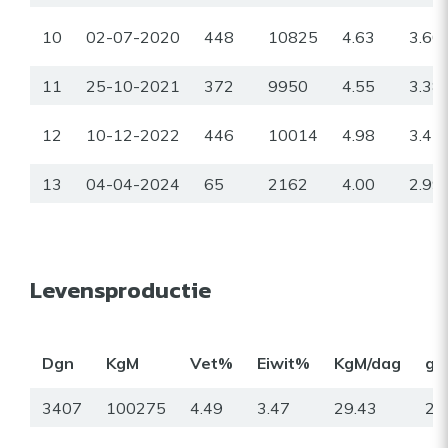
10
02-07-2020
448
10825
4.63
3.60
11
25-10-2021
372
9950
4.55
3.38
12
10-12-2022
446
10014
4.98
3.47
13
04-04-2024
65
2162
4.00
2.99
Levensproductie
Dgn
KgM
Vet%
Eiwit%
KgM/dag
gr
3407
100275
4.49
3.47
29.43
23