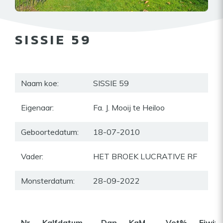
SISSIE 59
Naam koe:
SISSIE 59
Eigenaar:
Fa. J. Mooij te Heiloo
Geboortedatum:
18-07-2010
Vader:
HET BROEK LUCRATIVE RF
Monsterdatum:
28-09-2022
Nr
Kalfdatum
Dgn
KgM
Vet%
Eiwit