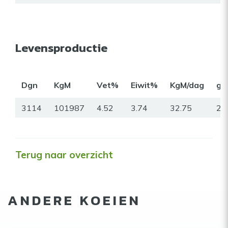
Levensproductie
Dgn
KgM
Vet%
Eiwit%
KgM/dag
gr
3114
101987
4.52
3.74
32.75
27
Terug naar overzicht
ANDERE KOEIEN