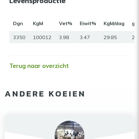
Levensproductie
Dgn
KgM
Vet%
Eiwit%
KgM/dag
gr
3350
100012
3.98
3.47
29.85
22
Terug naar overzicht
ANDERE KOEIEN