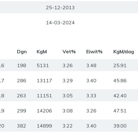
25-12-2013
14-03-2024
m
Dgn
KgM
Vet%
Eiwit%
KgM/dag
16
198
5131
3.26
3.48
25.91
17
286
13117
3.29
3.40
45.86
18
263
11151
3.05
3.33
42.40
19
299
14206
3.08
3.26
47.51
20
382
14899
3.22
3.40
39.00