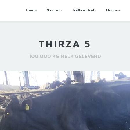
Home
Over ons
Melkcontrole
Nieuws
THIRZA 5
100.000 KG MELK GELEVERD