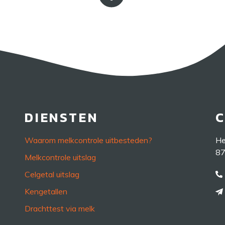
DIENSTEN
Waarom melkcontrole uitbesteden?
He
87
Melkcontrole uitslag
Celgetal uitslag
Kengetallen
Drachttest via melk