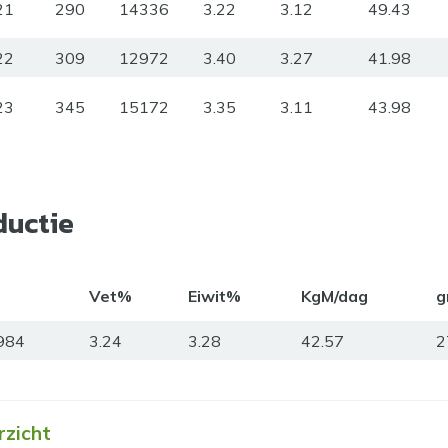
21
290
14336
3.22
3.12
49.43
22
309
12972
3.40
3.27
41.98
23
345
15172
3.35
3.11
43.98
ductie
Vet%
Eiwit%
KgM/dag
g
984
3.24
3.28
42.57
2
rzicht