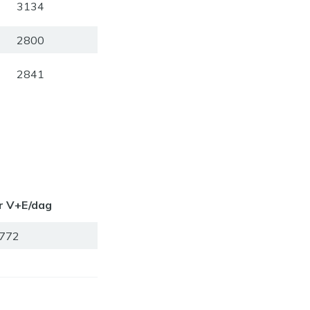
3134
2800
2841
r V+E/dag
772