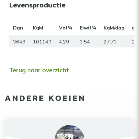
Levensproductie
Dgn
KgM
Vet%
Eiwit%
KgM/dag
gr
3648
101149
4.29
3.54
27.73
21
Terug naar overzicht
ANDERE KOEIEN