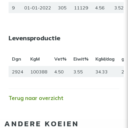
9
01-01-2022
305
11129
4.56
3.52
Levensproductie
Dgn
KgM
Vet%
Eiwit%
KgM/dag
gr
2924
100388
4.50
3.55
34.33
27
Terug naar overzicht
ANDERE KOEIEN