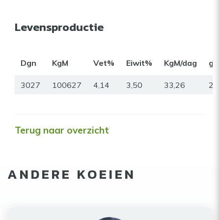
Levensproductie
Dgn
KgM
Vet%
Eiwit%
KgM/dag
gr
3027
100627
4,14
3,50
33,26
25
Terug naar overzicht
ANDERE KOEIEN