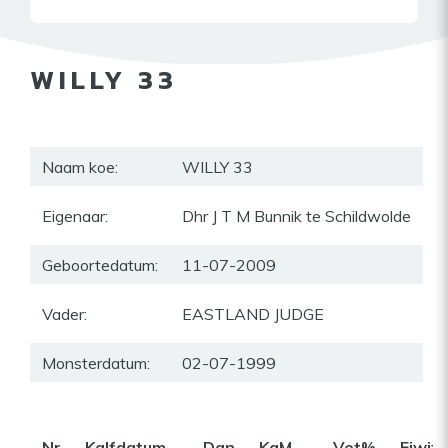
WILLY 33
Naam koe:
WILLY 33
Eigenaar:
Dhr J T M Bunnik te Schildwolde
Geboortedatum:
11-07-2009
Vader:
EASTLAND JUDGE
Monsterdatum:
02-07-1999
Nr
Kalfdatum
Dgn
KgM
Vet%
Eiwit