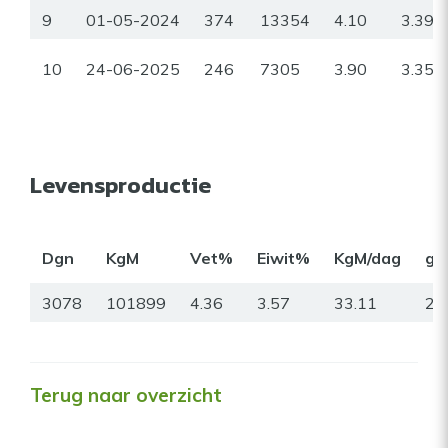
9
01-05-2024
374
13354
4.10
3.39
10
24-06-2025
246
7305
3.90
3.35
Levensproductie
Dgn
KgM
Vet%
Eiwit%
KgM/dag
gr
3078
101899
4.36
3.57
33.11
26
Terug naar overzicht