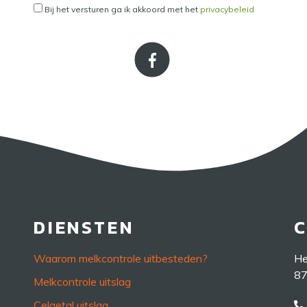
Bij het versturen ga ik akkoord met het
privacybeleid
DIENSTEN
Waarom melkcontrole uitbesteden?
He
87
Melkcontrole uitslag
Celgetal uitslag