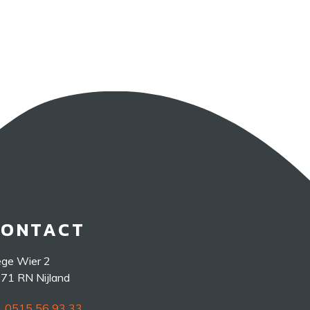
CONTACT
ge Wier 2
71 RN Nijland
0515 56 93 33